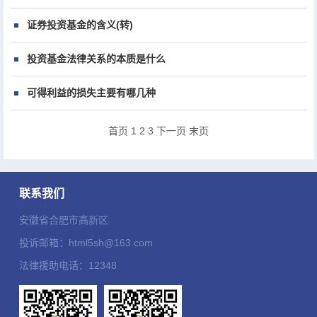
证券投资基金的含义(转)
投资基金法律关系的本质是什么
可得利益的损失主要有哪几种
首页
1
2
3
下一页
末页
联系我们
安徽省合肥市高新区
投诉邮箱：html5sh@163.com
法律援助电话：12348