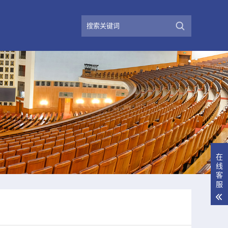
在
线
客
服