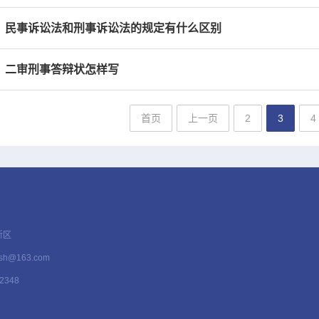
民事诉讼法和刑事诉讼法的规定有什么区别
二审刑事答辩状怎样写
首页
上一页
2
3
4
新区
h@163.com
348