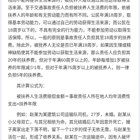
活来源。至于交通事故责任人负担被扶养人生活费的年限，依被
扶养人的年龄和有无劳动能力而有所不同。公民年满18周岁，取
得基本劳动能力，可以通过自己的劳动获得生活来源；而公民在
18周岁以下的，不具有完全的行为能力，不能参加劳动以取得生
活保障，所以，一般的原则是事故责任人负担其至18周岁的扶养
费。除此外，被抚养人无论是否已年满18周岁，如果因生理或精
神缺陷使其不能参加劳动以获取生活来源，那么责任人应负担其
20年的扶养费，但对于年满60周岁以上的，年龄每增加1岁被扶
养的年限减少1年，但对于年满75周岁以上的被抚养人，则一律
负担5年的扶养费。
其计算公式为：
被扶养人生活费赔偿金额＝事故责任人所在地人均年消费性
支出×扶养年限
例如：赵某为某建筑公司运输队司机，27岁，未婚。赵某从
小父母双亡，与其兄相依为命，其兄结婚后几年因意外死亡，嫂
子离家出走下落不明，留下一个12岁的侄子无依无靠，与赵某生
活在一起，形成了收养关系。赵某在一次运输途中，因有人破坏