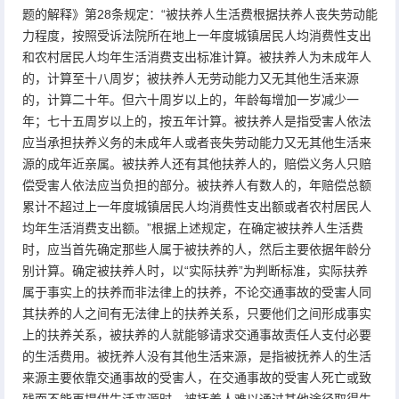
题的解释》第28条规定：“被扶养人生活费根据扶养人丧失劳动能
力程度，按照受诉法院所在地上一年度城镇居民人均消费性支出
和农村居民人均年生活消费支出标准计算。被扶养人为未成年人
的，计算至十八周岁；被扶养人无劳动能力又无其他生活来源
的，计算二十年。但六十周岁以上的，年龄每增加一岁减少一
年；七十五周岁以上的，按五年计算。被扶养人是指受害人依法
应当承担扶养义务的未成年人或者丧失劳动能力又无其他生活来
源的成年近亲属。被扶养人还有其他扶养人的，赔偿义务人只赔
偿受害人依法应当负担的部分。被扶养人有数人的，年赔偿总额
累计不超过上一年度城镇居民人均消费性支出额或者农村居民人
均年生活消费支出额。”根据上述规定，在确定被扶养人生活费
时，应当首先确定那些人属于被扶养的人，然后主要依据年龄分
别计算。确定被扶养人时，以“实际扶养”为判断标准，实际扶养
属于事实上的扶养而非法律上的扶养，不论交通事故的受害人同
其扶养的人之间有无法律上的扶养关系，只要他们之间形成事实
上的扶养关系，被扶养的人就能够请求交通事故责任人支付必要
的生活费用。被抚养人没有其他生活来源，是指被抚养人的生活
来源主要依靠交通事故的受害人，在交通事故的受害人死亡或致
残而不能再提供生活来源时，被抚养人难以通过其他途径取得生