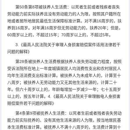
第50条第8项被扶养人生活费：以死者生前或者残疾者丧失
劳动能力前实际扶养且没有劳动能力的人为限，按照其户籍所在
地或者居所地居民最低生活保障标准计算。对不满16周岁的，扶
养到16周岁。对年满16周岁但无劳动能力的，扶养20年；但是，
60周岁以上的，不超过15年；70周岁以上的，不超过5年。
3.《最高人民法院关于审理人身损害赔偿案件适用法律若干
问题的解释》
第28条被扶养人生活费根据扶养人丧失劳动能力程度，按照
受诉法院所在地上一年度城镇居民人均消费性支出和农村居民人
均年生活消费支出标准计算。被扶养人为未成年人的，计算至十
八周岁；被扶养人无劳动能力又无其他生活来源的，计算二十
年。但六十周岁以上的，年龄每增加一岁减少一年；七十五周岁
以上的，按五年计算。4.《最高人民法院关于审理触电人身损害
赔偿案件若干问题的解释》
第4条第9项被抚养人生活费：以死者生前或者残者丧失劳动
能力前实际抚养的、没有其他生活来源的人为限，按当地居民基
本生活费标准计算。被抚养人不满十八周岁的，生活费计算到十