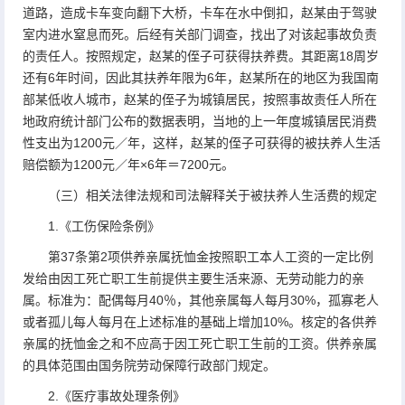
道路，造成卡车变向翻下大桥，卡车在水中倒扣，赵某由于驾驶
室内进水窒息而死。后经有关部门调查，找出了对该起事故负责
的责任人。按照规定，赵某的侄子可获得扶养费。其距离18周岁
还有6年时间，因此其扶养年限为6年，赵某所在的地区为我国南
部某低收人城市，赵某的侄子为城镇居民，按照事故责任人所在
地政府统计部门公布的数据表明，当地的上一年度城镇居民消费
性支出为1200元／年，这样，赵某的侄子可获得的被扶养人生活
赔偿额为1200元／年×6年＝7200元。
（三）相关法律法规和司法解释关于被扶养人生活费的规定
1.《工伤保险条例》
第37条第2项供养亲属抚恤金按照职工本人工资的一定比例
发给由因工死亡职工生前提供主要生活来源、无劳动能力的亲
属。标准为：配偶每月40％，其他亲属每人每月30%，孤寡老人
或者孤儿每人每月在上述标准的基础上增加10%。核定的各供养
亲属的抚恤金之和不应高于因工死亡职工生前的工资。供养亲属
的具体范围由国务院劳动保障行政部门规定。
2.《医疗事故处理条例》