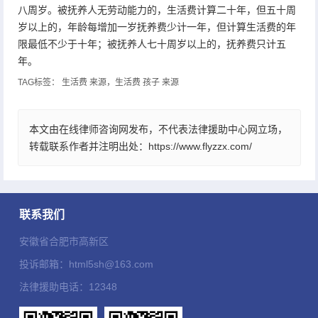
八周岁。被抚养人无劳动能力的，生活费计算二十年，但五十周
岁以上的，年龄每增加一岁抚养费少计一年，但计算生活费的年
限最低不少于十年；被抚养人七十周岁以上的，抚养费只计五
年。
TAG标签：
生活费
来源，生活费
孩子
来源
本文由在线律师咨询网发布，不代表法律援助中心网立场，
转载联系作者并注明出处：https://www.flyzzx.com/
联系我们
安徽省合肥市高新区
投诉邮箱：html5sh@163.com
法律援助电话：12348